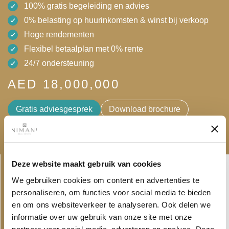
100% gratis begeleiding en advies
0% belasting op huurinkomsten & winst bij verkoop
Hoge rendementen
Flexibel betaalplan met 0% rente
24/7 ondersteuning
AED 18,000,000
Gratis adviesgesprek
Download brochure
Linkedin-
Envelope
Deze website maakt gebruik van cookies
in
We gebruiken cookies om content en advertenties te
personaliseren, om functies voor social media te bieden
PROJECTEN
en om ons websiteverkeer te analyseren. Ook delen we
ONS AANBOD EN NIEUWSTE
informatie over uw gebruik van onze site met onze
PROJECTEN