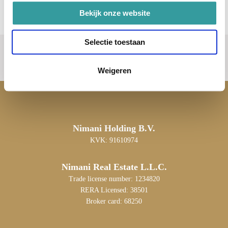
Bekijk onze website
Selectie toestaan
Weigeren
Nimani Holding B.V.
KVK: 91610974
Nimani Real Estate L.L.C.
Trade license number: 1234820
RERA Licensed: 38501
Broker card: 68250