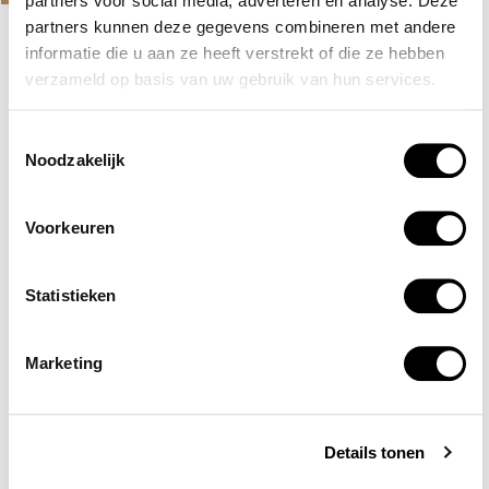
partners voor social media, adverteren en analyse. Deze
partners kunnen deze gegevens combineren met andere
informatie die u aan ze heeft verstrekt of die ze hebben
EXCLUSIEF
HUDAYRIYAT ISLAND, ABU DHABI
verzameld op basis van uw gebruik van hun services.
BASHAYER RESIDENCES
Toestemmingsselectie
Een grootschalig project van Modon Properties in Abu
Noodzakelijk
Dhabi met appartementen met zeezicht op het...
Voorkeuren
Lees verder
AED 2,500,000
Statistieken
Marketing
Details tonen