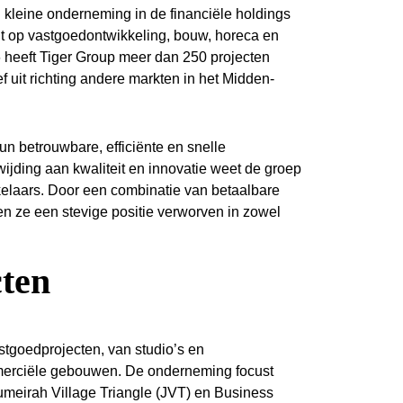
kleine onderneming in de financiële holdings
icht op vastgoedontwikkeling, bouw, horeca en
76 heeft Tiger Group meer dan 250 projecten
ef uit richting andere markten in het Midden-
n betrouwbare, efficiënte en snelle
wijding aan kwaliteit en innovatie weet de groep
kelaars. Door een combinatie van betaalbare
en ze een stevige positie verworven in zowel
cten
stgoedprojecten, van studio’s en
merciële gebouwen. De onderneming focust
Jumeirah Village Triangle (JVT) en Business