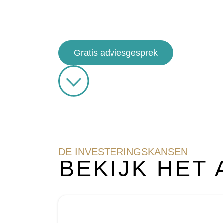
Group’s diepgaande kennis van de markt en hun
maken hen een belangrijke speler voor wie wil 
VAE.
Gratis adviesgesprek
DE INVESTERINGSKANSEN
BEKIJK HET