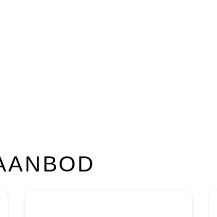
 toewijding aan kwaliteit
investeren in vastgoed in de
 AANBOD
Pagina
Pagina