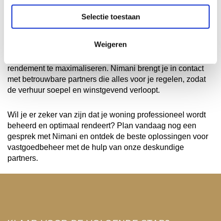
Het beheren van een huurwoning in Dubai kan een
Selectie toestaan
uitdaging zijn, of je nu te maken hebt met
kortetermijngasten of langetermijnhuurders. Van marketing
Weigeren
en het screenen van huurders tot onderhoud en het innen
van de huur, professioneel beheer is essentieel om je
rendement te maximaliseren. Nimani brengt je in contact
met betrouwbare partners die alles voor je regelen, zodat
de verhuur soepel en winstgevend verloopt.
Wil je er zeker van zijn dat je woning professioneel wordt
beheerd en optimaal rendeert? Plan vandaag nog een
gesprek met Nimani en ontdek de beste oplossingen voor
vastgoedbeheer met de hulp van onze deskundige
partners.