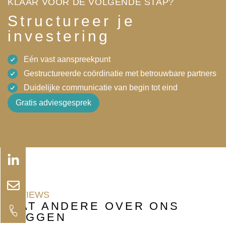
KLAAR VOOR DE VOLGENDE STAP?
Structureer je
investering
Eén vast aanspreekpunt
Gestructureerde coördinatie met betrouwbare partners
Duidelijke communicatie van begin tot eind
Gratis adviesgesprek
Linkedin-
Envelope
in
REVIEWS
WAT ANDERE OVER ONS
ZEGGEN