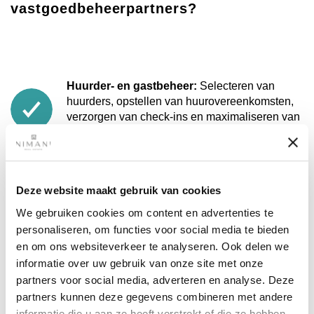
vastgoedbeheerpartners?
Huurder- en gastbeheer:
Selecteren van
huurders, opstellen van huurovereenkomsten,
verzorgen van check-ins en maximaliseren van
de bezettingsgraad.
Marketing & advertising:
Effectieve promotie
van je woning via de juiste kanalen, van online
Deze website maakt gebruik van cookies
platforms tot exclusieve verhuurmarkten.
We gebruiken cookies om content en advertenties te
Huurincasso & juridische naleving:
Beheer
personaliseren, om functies voor social media te bieden
van huurbetalingen, borgsommen, EJARI-
en om ons websiteverkeer te analyseren. Ook delen we
registratie en naleving van de huurwetgeving in
informatie over uw gebruik van onze site met onze
Dubai.
partners voor social media, adverteren en analyse. Deze
partners kunnen deze gegevens combineren met andere
Onderhoud & inspecties:
Regelmatige
inspecties, coördinatie van reparaties en 24/7
informatie die u aan ze heeft verstrekt of die ze hebben