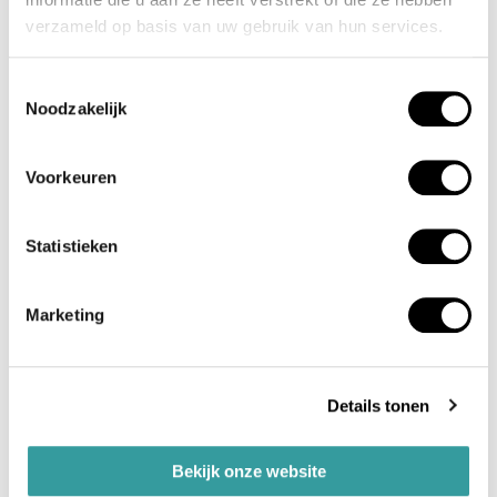
ondersteuning om de waarde van je woning te
verzameld op basis van uw gebruik van hun services.
behouden.
Toestemmingsselectie
Beheer van nutsvoorzieningen &
Noodzakelijk
servicekosten:
Regelen van aansluitingen,
betalen van rekeningen en afhandeling van
servicekosten voor een efficiënte werking.
Voorkeuren
Prijsoptimalisatie & inkomstenmaximalisatie:
Aanpassen van huurprijzen op basis van
Statistieken
marktvraag en trends, met dynamische
prijsstrategieën voor kortetermijnverhuur en
stabiele strategieën voor langetermijnverhuur.
Marketing
De juiste oplossing voor
Details tonen
vastgoedbeheer
Bekijk onze website