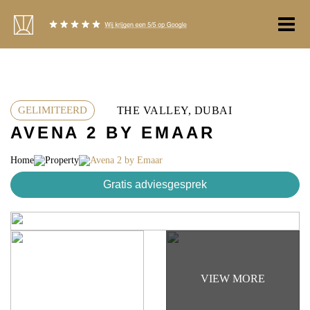
Ga
naar
de
inhoud
THE VALLEY, DUBAI
GELIMITEERD
AVENA 2 BY EMAAR
Home
Property
Avena 2 by Emaar
Gratis adviesgesprek