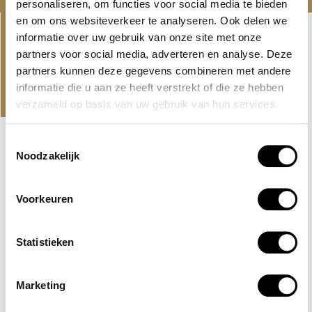
personaliseren, om functies voor social media te bieden
Linkedin-
Envelope
en om ons websiteverkeer te analyseren. Ook delen we
in
informatie over uw gebruik van onze site met onze
partners voor social media, adverteren en analyse. Deze
partners kunnen deze gegevens combineren met andere
PROJECTEN
informatie die u aan ze heeft verstrekt of die ze hebben
ONS AANBOD EN NIEUWSTE
verzameld op basis van uw gebruik van hun services.
PROJECTEN
Toestemmingsselectie
NIEUWE LISTING
MBR CITY, DUBAI
Noodzakelijk
EVERLY PLACE
Voorkeuren
Een project aan het water van Ellington Properties, direct
aan de crystal lagoon in MBR...
Statistieken
Lees verder
AED 2,100,000
Marketing