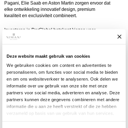
Pagani, Elie Saab en Aston Martin zorgen ervoor dat
elke ontwikkeling innovatief design, premium
kwaliteit en exclusiviteit combineert.
Investeren in DarGlobal betekent kiezen voor
vastgoed met significant rendementspotentieel. Hun
projecten profiteren van strategische locaties, luxe
voorzieningen en sterke vraag, wat kansen biedt
voor huurinkomsten en waardegroei. Voor
Deze website maakt gebruik van cookies
investeerders die op zoek zijn naar waardevol
We gebruiken cookies om content en advertenties te
vastgoed in Dubai en daarbuiten, biedt het portfolio
personaliseren, om functies voor social media te bieden
van DarGlobal een combinatie van wereldwijde
en om ons websiteverkeer te analyseren. Ook delen we
aantrekkingskracht en elegant wonen.
informatie over uw gebruik van onze site met onze
partners voor social media, adverteren en analyse. Deze
partners kunnen deze gegevens combineren met andere
informatie die u aan ze heeft verstrekt of die ze hebben
VEELGESTELD
verzameld op basis van uw gebruik van hun services.