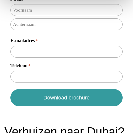
Voornaam
Achternaam
E-mailadres
*
Telefoon
*
Verhuizen naar Dubai?