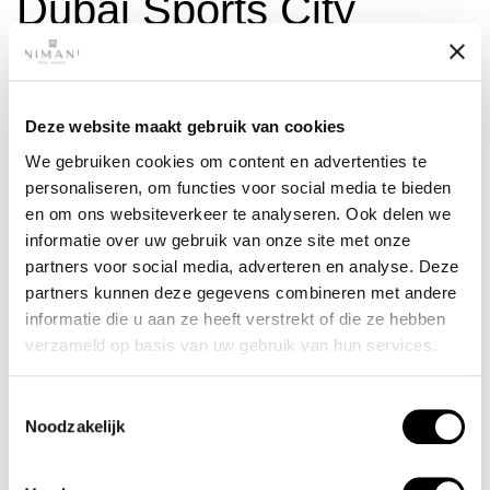
Dubai Sports City
Dubai Sports City is de plek voor sportliefhebbers. Deze
wijk biedt een scala aan sportfaciliteiten zoals golfbanen,
cricketvelden en voetbalstadions. De betaalbare
Deze website maakt gebruik van cookies
appartementen en villa’s maken het aantrekkelijk voor
gezinnen en jonge professionals.
We gebruiken cookies om content en advertenties te
personaliseren, om functies voor social media te bieden
en om ons websiteverkeer te analyseren. Ook delen we
Kindvriendelijk:
Redelijk kindvriendelijk. Er zijn scholen,
sportacademies en veilige woonwijken, maar minder
informatie over uw gebruik van onze site met onze
speeltuinen dan in andere wijken.
partners voor social media, adverteren en analyse. Deze
partners kunnen deze gegevens combineren met andere
Gemiddelde prijs per vierkante meter:
AED 7110
informatie die u aan ze heeft verstrekt of die ze hebben
(€1780)
verzameld op basis van uw gebruik van hun services.
Al Barsha
Toestemmingsselectie
Noodzakelijk
Al Barsha staat bekend om zijn uitstekende locatie en
gevarieerde woningaanbod en biedt een combinatie van