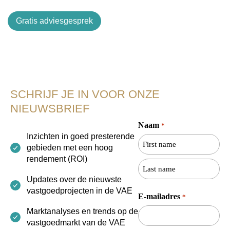
Gratis adviesgesprek
SCHRIJF JE IN VOOR ONZE
NIEUWSBRIEF
Naam
*
Voornaam
Achternaam
Inzichten in goed presterende
gebieden met een hoog
rendement (ROI)
Updates over de nieuwste
vastgoedprojecten in de VAE
E-mailadres
*
Marktanalyses en trends op de
vastgoedmarkt van de VAE