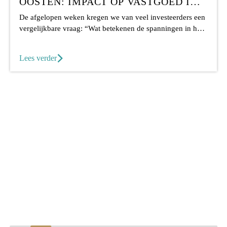
OOSTEN: IMPACT OP VASTGOED IN
DUBAI
De afgelopen weken kregen we van veel investeerders een
vergelijkbare vraag: “Wat betekenen de spanningen in het
Midden-Oosten voor vastgoed...
Lees verder