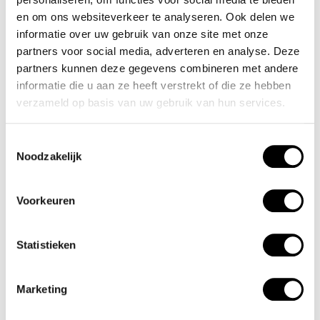
Dubai Airshow:
een van de grootste
en om ons websiteverkeer te analyseren. Ook delen we
luchtvaartbeurzen ter wereld, die jaarlijks duizenden
informatie over uw gebruik van onze site met onze
professionals uit de luchtvaart- en defensie-industrie
aantrekt.
partners voor social media, adverteren en analyse. Deze
Toekomstige wereldexpo’s en summits:
Expo
partners kunnen deze gegevens combineren met andere
City Dubai blijft een belangrijk centrum voor
informatie die u aan ze heeft verstrekt of die ze hebben
internationale conferenties en evenementen over
verzameld op basis van uw gebruik van hun services.
technologie, duurzaamheid en innovatie.
Nieuwe culturele en sportevenementen:
Met de
Toestemmingsselectie
uitbreiding van het gebied worden meer
Noodzakelijk
evenementen zoals concerten, sporttoernooien en
kunstexposities verwacht.
Voorkeuren
Naast deze evenementen staan er ook belangrijke
vastgoedontwikkelingen op de planning, waarmee Dubai
South zich verder positioneert als een van de meest
Statistieken
veelbelovende investeringsgebieden in Dubai:
Marketing
Nieuwe residentiële projecten:
Steeds meer
vastgoedontwikkelaars lanceren moderne