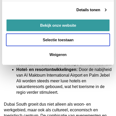
woonwijken in Dubai South, met een focus op
duurzaamheid, betaalbare luxe en Smart
Details tonen
Technologies.
Uitbreiding van Expo City Dubai:
Na het succes
van Expo 2020 wordt Expo City verder ontwikkeld
Bekijk onze website
met innovatieve woon- en werkruimtes, groene
zones en high-tech bedrijfsclusters. Dit trekt
Selectie toestaan
internationale bedrijven en talenten aan.
Zakelijke hubs en Free Zones:
De groei van Dubai
South als commercieel district gaat door, met
Weigeren
nieuwe kantoren en bedrijventerreinen die gunstige
voorwaarden bieden voor startups en multinationals.
Hotel- en resortontwikkelingen:
Door de nabijheid
van Al Maktoum International Airport en Palm Jebel
Ali worden steeds meer luxe hotels en
vakantieresorts gebouwd, wat het toerisme in de
regio verder stimuleert.
Dubai South groeit dus niet alleen als woon- en
werkgebied, maar ook als cultureel, economisch en
toeristisch centrum. De combinatie van evenementen en