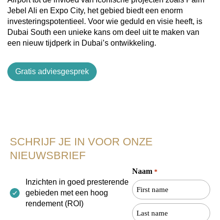
Jebel Ali en Expo City, het gebied biedt een enorm
investeringspotentieel. Voor wie geduld en visie heeft, is
Dubai South een unieke kans om deel uit te maken van
een nieuw tijdperk in Dubai’s ontwikkeling.
Gratis adviesgesprek
SCHRIJF JE IN VOOR ONZE
NIEUWSBRIEF
Naam
*
Voornaam
Achternaam
Inzichten in goed presterende
gebieden met een hoog
rendement (ROI)