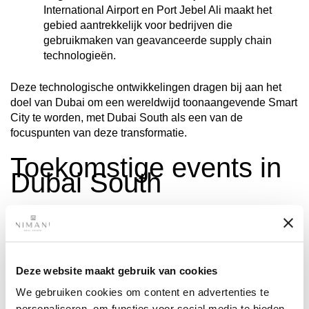
International Airport en Port Jebel Ali maakt het
gebied aantrekkelijk voor bedrijven die
gebruikmaken van geavanceerde supply chain
technologieën.
Deze technologische ontwikkelingen dragen bij aan het
doel van Dubai om een wereldwijd toonaangevende Smart
City te worden, met Dubai South als een van de
focuspunten van deze transformatie.
Toekomstige events in
Dubai South
Dubai South wordt steeds vaker gekozen als locatie voor
grote internationale evenementen. Een aantal belangrijke
evenementen en ontwikkelingen die de komende jaren
Deze website maakt gebruik van cookies
worden verwacht:
We gebruiken cookies om content en advertenties te
personaliseren, om functies voor social media te bieden