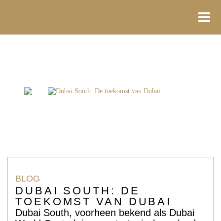
Ga
naar
de
inhoud
Home
Blogs
Dubai South: De toekomst van Dubai
BLOG
DUBAI SOUTH: DE
TOEKOMST VAN DUBAI
Dubai South, voorheen bekend als Dubai