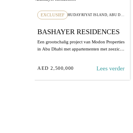
NIEUWE LISTING
HUDAYRIYAT ISLAND, ABU DHABI
MBR CITY, DUBAI
NCES
EVERLY PLACE
Properties
Een project aan het water van Ellington
 zeezicht
Properties, direct aan de crystal lagoon in
MBR...
s verder
Lees verder
AED 2,100,000