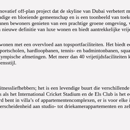
novatief off-plan project dat de skyline van Dubai verbetert 
vendige en bloeiende gemeenschap en is een toonbeeld van toe
nnen bewoners genieten van een prachtige groene omgeving,
nieuwe definitie van luxe wonen en biedt aantrekkelijke vrij
onen met een overvloed aan topsportfaciliteiten. Het biedt e
sportscholen, hardloopbanen, tennis- en badmintonbanen, squas
mpische afmetingen. Met meer dan 40 vrijetijdsfaciliteiten
nsstijl.
fitnessliefhebbers; het is een levendige buurt die verschillend
es als het International Cricket Stadium en de Els Club is het 
d bent in villa’s of appartementencomplexen, er is voor elke i
rscheidenheid aan studio- tot driekamerappartementen en zelf