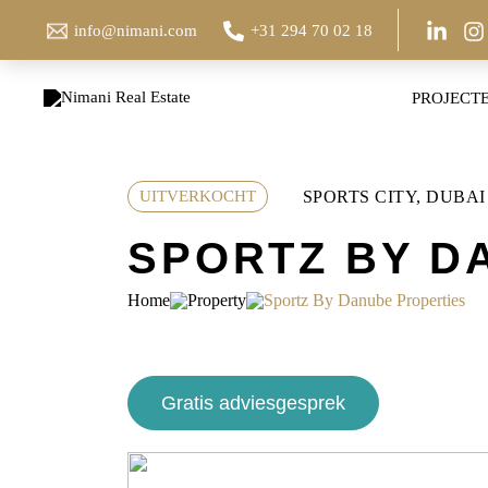
Ga
info@nimani.com
+31 294 70 02 18
naar
de
inhoud
PROJECT
SPORTS CITY, DUBAI
UITVERKOCHT
SPORTZ BY D
Home
Property
Sportz By Danube Properties
Gratis adviesgesprek