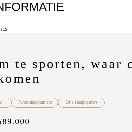
NFORMATIE
TIES
m te sporten, waar 
nkomen
er
Twee slaapkamers
Drie slaapkamers
589.000