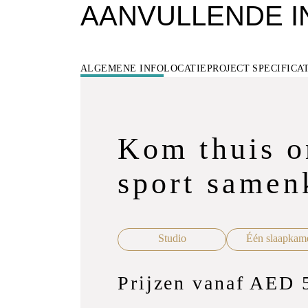
AANVULLENDE I
ALGEMENE INFO
LOCATIE
PROJECT SPECIFICA
Kom thuis o
sport same
Studio
Één slaapkam
Prijzen vanaf AED 