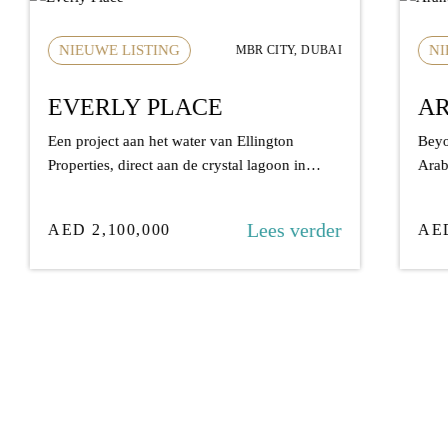
NIEUWE LISTING
CITY OF ARABIA, DUBAI
ARANCIA YARDS BY BEYOND
Beyond lanceert Arancia Yards in City of
Arabia: een laagbouw woonproject waar meer
dan 70%...
Lees verder
AED 1,000,000
S
Ee
Ab
vi
A