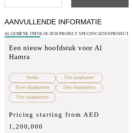
AANVULLENDE INFORMATIE
ALGEMENE INFO
LOCATIE
PROJECT SPECIFICATIES
PROJECT 
Een nieuw hoofdstuk voor Al
Hamra
Studio
Één slaapkamer
Twee slaapkamers
Drie slaapkamers
Vier slaapkamers
Pricing starting from AED
1,200,000