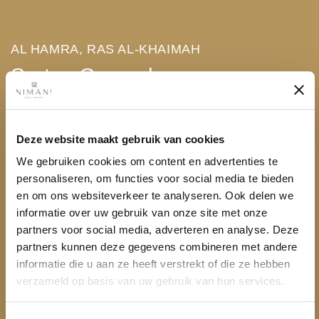
AL HAMRA, RAS AL-KHAIMAH
Soto Grande
Geïnteresseerd? Vraag een gratis adviesgesprek aan voor
meer informatie!
Deze website maakt gebruik van cookies
100% gratis begeleiding en advies
We gebruiken cookies om content en advertenties te
0% belasting op huurinkomsten & winst bij verkoop
personaliseren, om functies voor social media te bieden
Hoge rendementen
en om ons websiteverkeer te analyseren. Ook delen we
informatie over uw gebruik van onze site met onze
Flexibel betaalplan met 0% rente
partners voor social media, adverteren en analyse. Deze
24/7 ondersteuning
partners kunnen deze gegevens combineren met andere
AED 1,200,000
informatie die u aan ze heeft verstrekt of die ze hebben
verzameld op basis van uw gebruik van hun services.
Gratis adviesgesprek
Download brochure