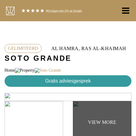
Ga
naar
de
inhoud
AL HAMRA, RAS AL-KHAIMAH
GELIMITEERD
SOTO GRANDE
Home
Property
Soto Grande
Gratis adviesgesprek