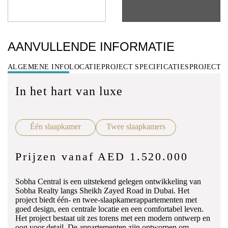
AANVULLENDE INFORMATIE
ALGEMENE INFO
LOCATIE
PROJECT SPECIFICATIES
PROJECT 
In het hart van luxe
Één slaapkamer
Twee slaapkamers
Prijzen vanaf AED 1.520.000
Sobha
Central
is
een
uitstekend
gelegen
ontwikkeling
van
Sobha
Realty
langs
Sheikh
Zayed
Road
in
Dubai.
Het
project
biedt
één-
en
twee-
slaapkamerappartementen
met
goed
design,
een
centrale
locatie
en
een
comfortabel
leven.
Het
project
bestaat
uit
zes
torens
met
een
modern
ontwerp
en
oog
voor
detail.
De
appartementen
zijn
ontworpen
om