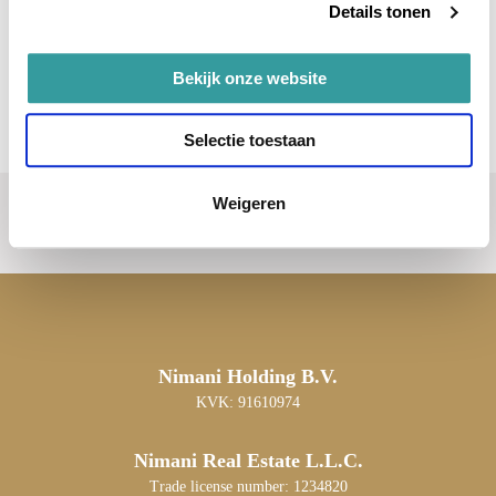
Details tonen
Bekijk onze website
Selectie toestaan
Weigeren
Nimani Holding B.V.
KVK: 91610974
Nimani Real Estate L.L.C.
Trade license number: 1234820