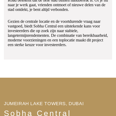
Road
betekent
dat
de
hele
stad
binnen
handbereik
is.
Of
je
nu
naar
je
werk
gaat,
vrienden
ontmoet
of
nieuwe
delen
van
de
stad
ontdekt,
je
bent
altijd
verbonden.
Gezien
de
centrale
locatie
en
de
voortdurende
vraag
naar
vast
goed,
biedt
Sobha
Central
een
uitstekende
kans
voor
investeerders
die
op
zoek
zijn
naar
stabiele,
langetermijnrendementen.
De
combinatie
van
bereikbaarheid,
moderne
voorzieningen
en
een
toplocatie
maakt
dit
project
een
sterke
keuze
voor investeerders.
JUMEIRAH LAKE TOWERS, DUBAI
Sobha Central