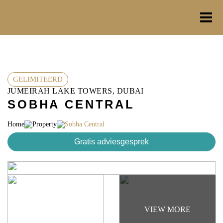
Ga
naar
de
inhoud
GELIMITEERD
JUMEIRAH LAKE TOWERS, DUBAI
SOBHA CENTRAL
Home
Property
Sobha Central
Gratis adviesgesprek