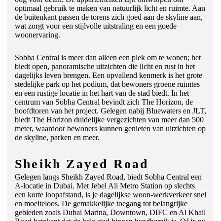
optimaal
gebruik
te
maken
van
natuurlijk
licht
en
ruimte.
Aan
de
buitenkant
passen
de
torens
zich goed
aan
de
skyline
aan,
wat
zorgt
voor
een
stijlvolle
uitstraling
en
een
goede
woonervaring.
Sobha
Central
is
meer
dan
alleen
een
plek
om
te
wonen;
het
biedt
open,
panoramische
uitzichten
die
licht
en
rust
in
het
dagelijks
leven
brengen.
Een
opvallend
kenmerk
is
het
grote
stedelijke
park
op
het
podium,
dat
bewoners
groene
ruimtes
en
een
rustige
locatie
in
het
hart
van
de
stad
biedt.
In
het
centrum
van
Sobha
Central
bevindt
zich
The
Horizon,
de
hoofdtoren
van
het
project.
Gelegen
nabij
Bluewaters
en
JLT,
biedt
The
Horizon
duidelijke
vergezichten
van
meer
dan
500
meter,
waardoor
bewoners
kunnen
genieten
van
uitzichten
op
de
skyline,
parken
en
meer.
Sheikh
Zayed
Road
Gelegen
langs
Sheikh
Zayed
Road,
biedt
Sobha
Central
een
A-
locatie
in
Dubai.
Met
Jebel
Ali
Metro
Station
op
slechts
een
korte
loopafstand,
is
je
dagelijkse
woon-
werkverkeer
snel
en
moeiteloos.
De
gemakkelijke
toegang
tot
belangrijke
gebieden
zoals
Dubai
Marina,
Downtown,
DIFC
en
Al
Khail