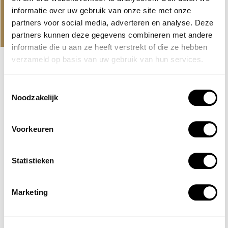
informatie over uw gebruik van onze site met onze
PROJECTEN
partners voor social media, adverteren en analyse. Deze
ONS AANBOD EN NIEUWSTE
partners kunnen deze gegevens combineren met andere
PROJECTEN
informatie die u aan ze heeft verstrekt of die ze hebben
verzameld op basis van uw gebruik van hun services.
EXCLUSIEF
HUDAYRIYAT ISLAND, ABU DHABI
Toestemmingsselectie
Noodzakelijk
BASHAYER RESIDENCES
Een grootschalig project van Modon Properties in Abu
Dhabi met appartementen met zeezicht op het...
Voorkeuren
Lees verder
AED 2,500,000
Statistieken
Marketing