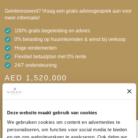
Geïnteresseerd? Vraag een gratis adviesgesprek aan voor
meer informatie!
100% gratis begeleiding en advies
0% belasting op huurinkomsten & winst bij verkoop
Hoge rendementen
Flexibel betaalplan met 0% rente
24/7 ondersteuning
AED 1,520,000
Gratis adviesgesprek
Download brochure
Deze website maakt gebruik van cookies
Linkedin-
Envelope
We gebruiken cookies om content en advertenties te
in
personaliseren, om functies voor social media te bieden
en om ons websiteverkeer te analyseren. Ook delen we