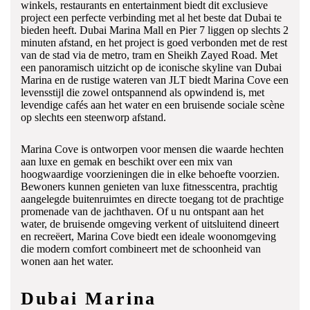
winkels, restaurants en entertainment biedt dit exclusieve
project een perfecte verbinding met al het beste dat Dubai te
bieden heeft. Dubai Marina Mall en Pier 7 liggen op slechts 2
minuten afstand, en het project is goed verbonden met de rest
van de stad via de metro, tram en Sheikh Zayed Road. Met
een panoramisch uitzicht op de iconische skyline van Dubai
Marina en de rustige wateren van JLT biedt Marina Cove een
levensstijl die zowel ontspannend als opwindend is, met
levendige cafés aan het water en een bruisende sociale scène
op slechts een steenworp afstand.
Marina Cove is ontworpen voor mensen die waarde hechten
aan luxe en gemak en beschikt over een mix van
hoogwaardige voorzieningen die in elke behoefte voorzien.
Bewoners kunnen genieten van luxe fitnesscentra, prachtig
aangelegde buitenruimtes en directe toegang tot de prachtige
promenade van de jachthaven. Of u nu ontspant aan het
water, de bruisende omgeving verkent of uitsluitend dineert
en recreëert, Marina Cove biedt een ideale woonomgeving
die modern comfort combineert met de schoonheid van
wonen aan het water.
Dubai Marina