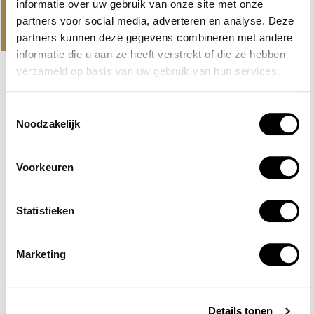
informatie over uw gebruik van onze site met onze
PROJECTEN
partners voor social media, adverteren en analyse. Deze
ONS AANBOD EN NIEUWSTE
partners kunnen deze gegevens combineren met andere
PROJECTEN
informatie die u aan ze heeft verstrekt of die ze hebben
verzameld op basis van uw gebruik van hun services.
NIEUWE LISTING
MBR CITY, DUBAI
Toestemmingsselectie
Noodzakelijk
EVERLY PLACE
Een project aan het water van Ellington Properties, direct
aan de crystal lagoon in MBR...
Voorkeuren
Lees verder
AED 2,100,000
Statistieken
Marketing
Details tonen