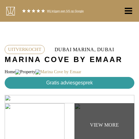
Ga
naar
de
inhoud
DUBAI MARINA, DUBAI
UITVERKOCHT
MARINA COVE BY EMAAR
Home
Property
Marina Cove by Emaar
Gratis adviesgesprek