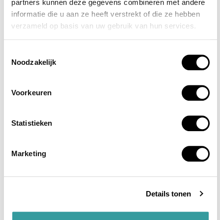
partners kunnen deze gegevens combineren met andere
NIEUWE LISTING
MBR CITY, DUBAI
informatie die u aan ze heeft verstrekt of die ze hebben
verzameld op basis van uw gebruik van hun services.
EVERLY PLACE
Toestemmingsselectie
Een project aan het water van Ellington Properties, direct
Noodzakelijk
aan de crystal lagoon in MBR...
Voorkeuren
Lees verder
AED 2,100,000
Statistieken
Marketing
Details tonen