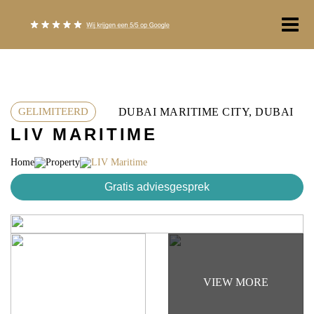
Ga
naar
de
inhoud
DUBAI MARITIME CITY, DUBAI
GELIMITEERD
LIV MARITIME
Home
Property
LIV Maritime
Gratis adviesgesprek