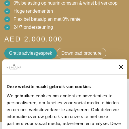
0% belasting op huurinkomsten & winst bij verkoop
Hoge rendementen
Flexibel betaalplan met 0% rente
24/7 ondersteuning
AED 2,000,000
Gratis adviesgesprek
Download brochure
Linkedin-
Envelope
Deze website maakt gebruik van cookies
in
We gebruiken cookies om content en advertenties te
personaliseren, om functies voor social media te bieden
PROJECTEN
en om ons websiteverkeer te analyseren. Ook delen we
ONS AANBOD EN NIEUWSTE
informatie over uw gebruik van onze site met onze
PROJECTEN
partners voor social media, adverteren en analyse. Deze