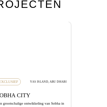
PROJECTEN
EXCLUSIEF
YAS ISLAND, ABU DHABI
OBHA CITY
n grootschalige ontwikkeling van Sobha in
u Dhabi met appartementen, townhouses en
lla’s, met focus...
Lees verder
ED 1,350,000
BESCHIKB
TARA P
Een goed gepos