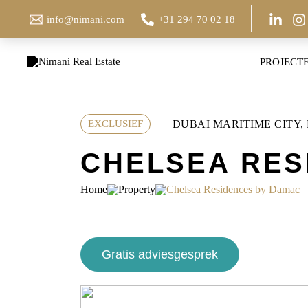
Ga
info@nimani.com
+31 294 70 02 18
naar
de
inhoud
PROJECT
DUBAI MARITIME CITY,
EXCLUSIEF
CHELSEA RES
Home
Property
Chelsea Residences by Damac
Gratis adviesgesprek