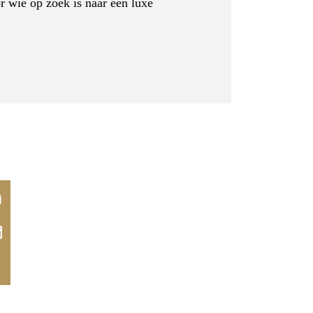
 wie op zoek is naar een luxe
Linkedin-
Envelope
n