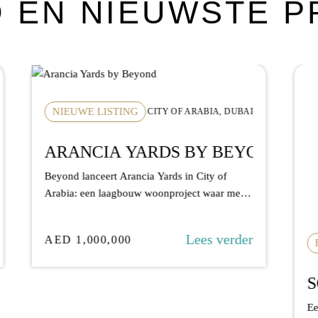
 EN NIEUWSTE 
NIEUWE LISTING
CITY OF ARABIA, DUBAI
ARANCIA YARDS BY BEYOND
S
Beyond lanceert Arancia Yards in City of
Ee
Arabia: een laagbouw woonproject waar meer
Ab
dan 70%...
vi
Lees verder
AED 1,000,000
A