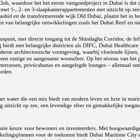
b, waardoor het het eerste vastgoedproject in Dubai is dat 
s met 1-, 2- en 3-slaapkamerappartementen met uitzicht op z
ashid en de transformerende wijk Old Dubai, plaatst het in het
ren van belangrijke ontwikkelingen zoals het Dubai Reef en n
luspunt, met directe toegang tot de Shindagha Corridor, de In
ing biedt met belangrijke districten als DIFC, Dubai Healthc
erne architectonische vormgeving, waarbij vloeiende lijnen, t
van een rustige en aangename woonsfeer. Op het niveau van he
terrassen, privécabanas en aangelegde lounges – allemaal o
ieden.
y
et water die een mix biedt van modern leven en luxe in marine
uitzicht op zee, een levendige sfeer en gemakkelijke toegang
aire keuze voor bewoners en investeerders. Met hoogwaardige
kelingsplannen voor de toekomst biedt Dubai Maritime City e