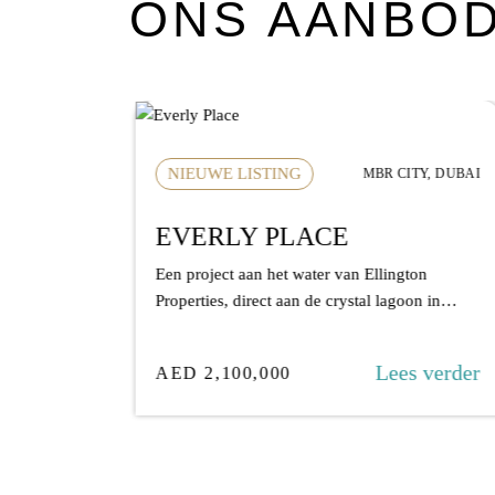
ONS AANBOD
NIEUWE LISTING
HUDAYRIYAT ISLAND, ABU DHABI
MBR CITY, DUBAI
NCES
EVERLY PLACE
Properties
Een project aan het water van Ellington
 zeezicht
Properties, direct aan de crystal lagoon in
MBR...
s verder
Lees verder
AED 2,100,000