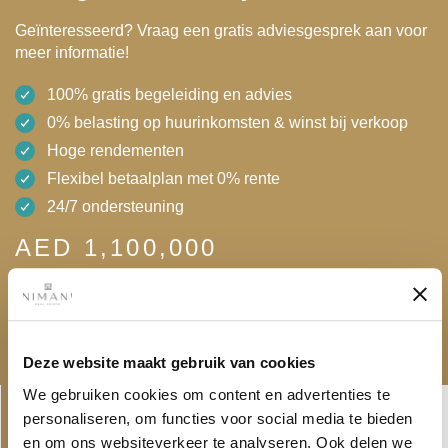
Geïnteresseerd? Vraag een gratis adviesgesprek aan voor
meer informatie!
100% gratis begeleiding en advies
0% belasting op huurinkomsten & winst bij verkoop
Hoge rendementen
Flexibel betaalplan met 0% rente
24/7 ondersteuning
AED 1,100,000
Gratis adviesgesprek
Deze website maakt gebruik van cookies
Linkedin-
Envelope
We gebruiken cookies om content en advertenties te
in
personaliseren, om functies voor social media te bieden
en om ons websiteverkeer te analyseren. Ook delen we