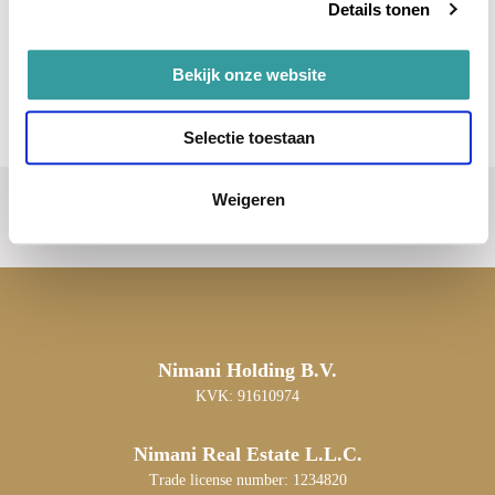
Details tonen
Bekijk onze website
Selectie toestaan
Weigeren
Nimani Holding B.V.
KVK: 91610974
Nimani Real Estate L.L.C.
Trade license number: 1234820