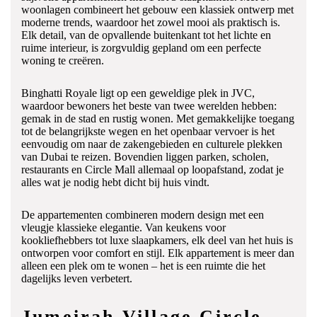
woonlagen combineert het gebouw een klassiek ontwerp met
moderne trends, waardoor het zowel mooi als praktisch is.
Elk detail, van de opvallende buitenkant tot het lichte en
ruime interieur, is zorgvuldig gepland om een perfecte
woning te creëren.
Binghatti Royale ligt op een geweldige plek in JVC,
waardoor bewoners het beste van twee werelden hebben:
gemak in de stad en rustig wonen. Met gemakkelijke toegang
tot de belangrijkste wegen en het openbaar vervoer is het
eenvoudig om naar de zakengebieden en culturele plekken
van Dubai te reizen. Bovendien liggen parken, scholen,
restaurants en Circle Mall allemaal op loopafstand, zodat je
alles wat je nodig hebt dicht bij huis vindt.
De appartementen combineren modern design met een
vleugje klassieke elegantie. Van keukens voor
kookliefhebbers tot luxe slaapkamers, elk deel van het huis is
ontworpen voor comfort en stijl. Elk appartement is meer dan
alleen een plek om te wonen – het is een ruimte die het
dagelijks leven verbetert.
Jumeirah Village Circle