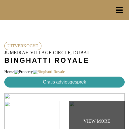
Ga
naar
de
inhoud
UITVERKOCHT
JUMEIRAH VILLAGE CIRCLE, DUBAI
BINGHATTI ROYALE
Home
Property
Binghatti Royale
Gratis adviesgesprek