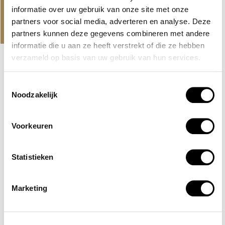
informatie over uw gebruik van onze site met onze
PROJECTEN
partners voor social media, adverteren en analyse. Deze
ONS AANBOD EN NIEUWSTE
partners kunnen deze gegevens combineren met andere
PROJECTEN
informatie die u aan ze heeft verstrekt of die ze hebben
verzameld op basis van uw gebruik van hun services.
EXCLUSIEF
HUDAYRIYAT ISLAND, ABU DHABI
Toestemmingsselectie
Noodzakelijk
BASHAYER RESIDENCES
Een grootschalig project van Modon Properties in Abu
Dhabi met appartementen met zeezicht op het...
Voorkeuren
Lees verder
AED 2,500,000
Statistieken
Marketing