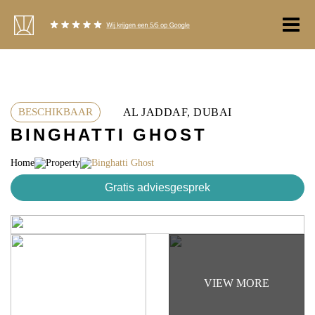
Ga
naar
de
inhoud
AL JADDAF, DUBAI
BESCHIKBAAR
BINGHATTI GHOST
Home
Property
Binghatti Ghost
Gratis adviesgesprek