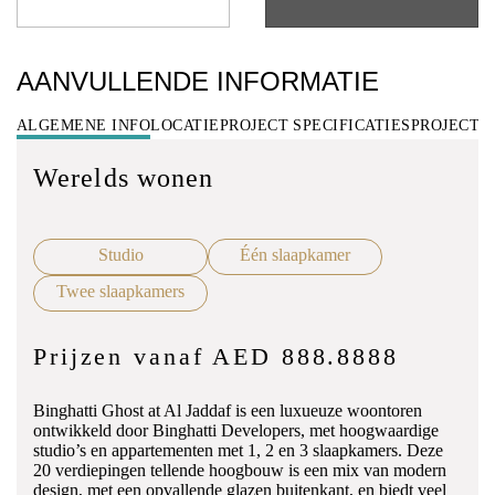
AANVULLENDE INFORMATIE
ALGEMENE INFO
LOCATIE
PROJECT SPECIFICATIES
PROJECT 
Werelds wonen
Studio
Één slaapkamer
Twee slaapkamers
Prijzen vanaf AED 888.8888
Binghatti Ghost at Al Jaddaf is een luxueuze woontoren
ontwikkeld door Binghatti Developers, met hoogwaardige
studio’s en appartementen met 1, 2 en 3 slaapkamers. Deze
20 verdiepingen tellende hoogbouw is een mix van modern
design, met een opvallende glazen buitenkant, en biedt veel