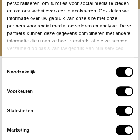
personaliseren, om functies voor social media te bieden
Linkedin-
Envelope
en om ons websiteverkeer te analyseren. Ook delen we
informatie over uw gebruik van onze site met onze
in
partners voor social media, adverteren en analyse. Deze
partners kunnen deze gegevens combineren met andere
PROJECTEN
informatie die u aan ze heeft verstrekt of die ze hebben
ONS AANBOD EN NIEUWSTE
verzameld op basis van uw gebruik van hun services.
PROJECTEN
Toestemmingsselectie
Noodzakelijk
NIEUWE LISTING
MBR CITY, DUBAI
EVERLY PLACE
Voorkeuren
Een project aan het water van Ellington Properties, direct
aan de crystal lagoon in MBR...
Statistieken
Lees verder
AED 2,100,000
Marketing